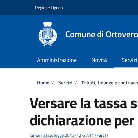
Salta al contenuto principale
Skip to footer content
Regione Liguria
Comune di Ortover
Amministrazione
Novità
Servizi
Briciole di pane
Home
/
Servizi
/
Tributi, finanze e contravv
Versare la tassa su
dichiarazione per
(
urn:nir:stato:legge:2013-12-27;147~art1
)