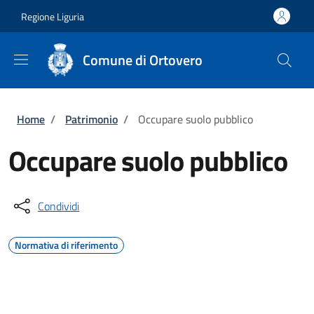
Salta al contenuto principale
Skip to footer content
Regione Liguria
Comune di Ortovero
Briciole di pane
Home
/
Patrimonio
/
Occupare suolo pubblico
Occupare suolo pubblico
Condividi
Normativa di riferimento