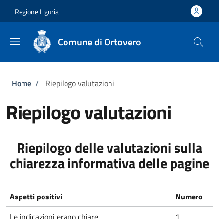
Salta al contenuto principale
Skip to footer content
Regione Liguria
Comune di Ortovero
Briciole di pane
Home
/
Riepilogo valutazioni
Riepilogo valutazioni
Riepilogo delle valutazioni sulla
chiarezza informativa delle pagine
Aspetti positivi
Numero
Le indicazioni erano chiare
1