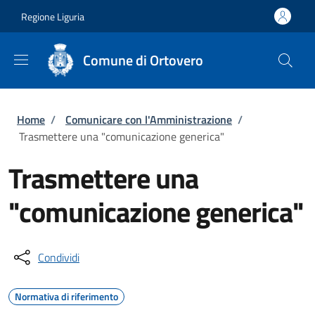
Salta al contenuto principale
Skip to footer content
Regione Liguria
Comune di Ortovero
Briciole di pane
Home
/
Comunicare con l'Amministrazione
/
Trasmettere una "comunicazione generica"
Trasmettere una
"comunicazione generica"
Condividi
Normativa di riferimento