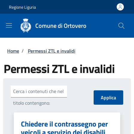
Salta al contenuto principale
Skip to footer content
Regione Liguria
Comune di Ortovero
Briciole di pane
Home
/
Permessi ZTL e invalidi
Permessi ZTL e invalidi
Cerca i contenuti che nel
titolo contengono:
Chiedere il contrassegno per
veicoli a servizio dei disabili