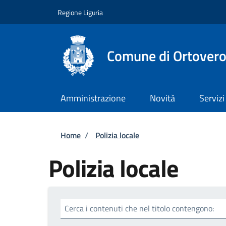
Salta al contenuto principale
Skip to footer content
Regione Liguria
Comune di Ortover
Amministrazione
Novità
Servizi
Briciole di pane
Home
/
Polizia locale
Polizia locale
Cerca i contenuti che nel titolo contengono: