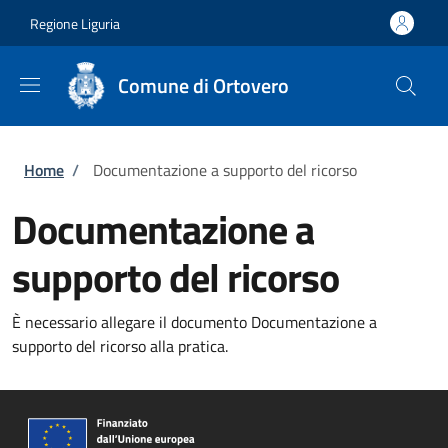
Salta al contenuto principale
Skip to footer content
Regione Liguria
Comune di Ortovero
Briciole di pane
Home
/
Documentazione a supporto del ricorso
Documentazione a
supporto del ricorso
È necessario allegare il documento Documentazione a
supporto del ricorso alla pratica.