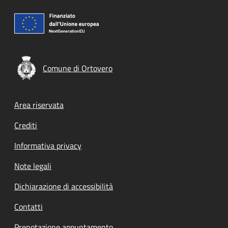
Comune di Ortovero
Footer menu
Area riservata
Crediti
Informativa privacy
Note legali
Dichiarazione di accessibilità
Contatti
Prenotazione appuntamento