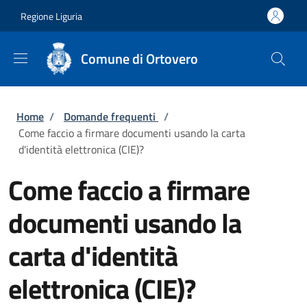
Salta al contenuto principale
Skip to footer content
Regione Liguria
Comune di Ortovero
Briciole di pane
Home
/
Domande frequenti
/
Come faccio a firmare documenti usando la carta
d'identità elettronica (CIE)?
Come faccio a firmare
documenti usando la
carta d'identità
elettronica (CIE)?