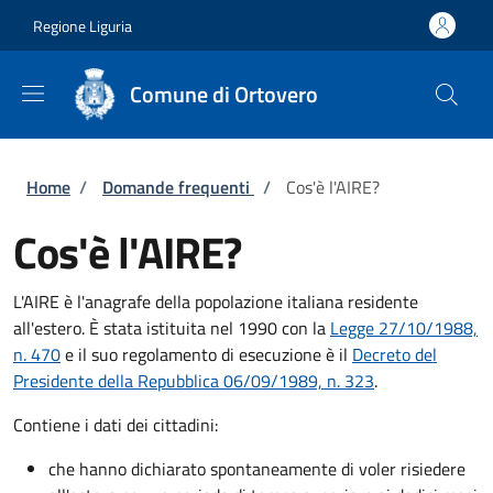
Salta al contenuto principale
Skip to footer content
Regione Liguria
Comune di Ortovero
Briciole di pane
Home
/
Domande frequenti
/
Cos'è l'AIRE?
Cos'è l'AIRE?
L'AIRE è l'anagrafe della popolazione italiana residente
all'estero. È stata istituita nel 1990 con la
Legge 27/10/1988,
n. 470
e il suo regolamento di esecuzione è il
Decreto del
Presidente della Repubblica 06/09/1989, n. 323
.
Contiene i dati dei cittadini:
che hanno dichiarato spontaneamente di voler risiedere