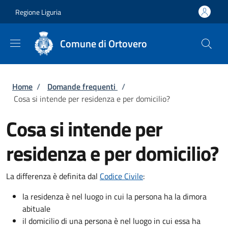
Salta al contenuto principale
Skip to footer content
Regione Liguria
Comune di Ortovero
Briciole di pane
Home
/
Domande frequenti
/
Cosa si intende per residenza e per domicilio?
Cosa si intende per
residenza e per domicilio?
La differenza è definita dal
Codice Civile
:
la residenza è nel luogo in cui la persona ha la dimora
abituale
il domicilio di una persona è nel luogo in cui essa ha