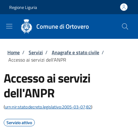
Salta al contenuto principale
Skip to footer content
Regione Liguria
Comune di Ortovero
Briciole di pane
Home
/
Servizi
/
Anagrafe e stato civile
/
Accesso ai servizi dell'ANPR
Accesso ai servizi
dell'ANPR
(
urn:nir:stato:decreto.legislativo:2005-03-07;82
)
Servizio attivo