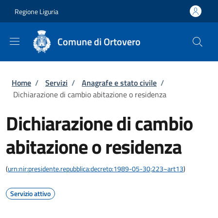
Salta al contenuto principale
Skip to footer content
Regione Liguria
Comune di Ortovero
Briciole di pane
Home
/
Servizi
/
Anagrafe e stato civile
/
Dichiarazione di cambio abitazione o residenza
Dichiarazione di cambio
abitazione o residenza
(
urn:nir:presidente.repubblica:decreto:1989-05-30;223~art13
)
Servizio attivo