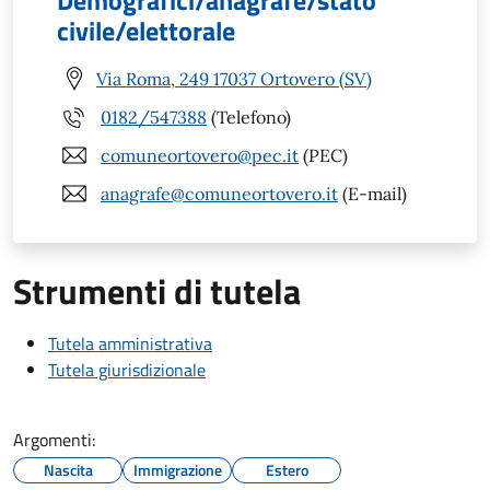
Demografici/anagrafe/stato
civile/elettorale
Via Roma, 249 17037 Ortovero (SV)
0182/547388
(Telefono)
comuneortovero@pec.it
(PEC)
anagrafe@comuneortovero.it
(E-mail)
Strumenti di tutela
Tutela amministrativa
Tutela giurisdizionale
Argomenti:
Nascita
Immigrazione
Estero