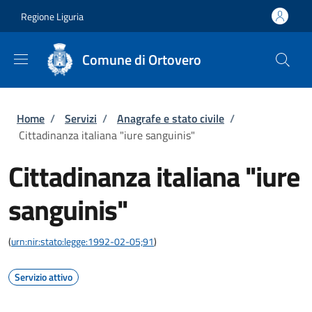
Salta al contenuto principale
Skip to footer content
Regione Liguria
Comune di Ortovero
Briciole di pane
Home
/
Servizi
/
Anagrafe e stato civile
/
Cittadinanza italiana "iure sanguinis"
Cittadinanza italiana "iure
sanguinis"
(
urn:nir:stato:legge:1992-02-05;91
)
Servizio attivo