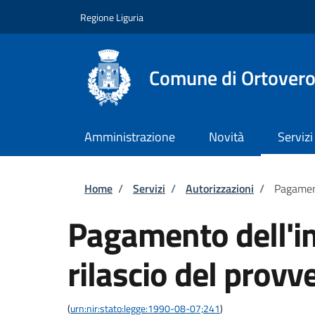
Salta al contenuto principale
Skip to footer content
Regione Liguria
Comune di Ortover
Amministrazione
Novità
Servizi
Briciole di pane
Home
/
Servizi
/
Autorizzazioni
/
Pagament
Pagamento dell'im
rilascio del provv
(
urn:nir:stato:legge:1990-08-07;241
)