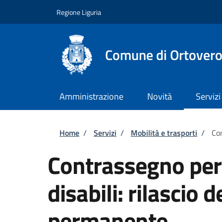
Salta al contenuto principale
Skip to footer content
Regione Liguria
Comune di Ortover
Amministrazione
Novità
Servizi
Briciole di pane
Home
/
Servizi
/
Mobilità e trasporti
/
Con
Contrassegno per v
disabili: rilascio
permanente