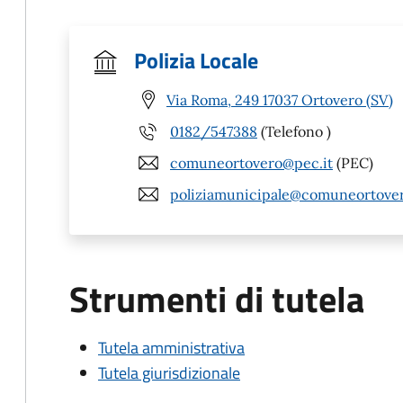
Polizia Locale
Via Roma, 249 17037 Ortovero (SV)
0182/547388
(Telefono )
comuneortovero@pec.it
(PEC)
poliziamunicipale@comuneortover
Strumenti di tutela
Tutela amministrativa
Tutela giurisdizionale