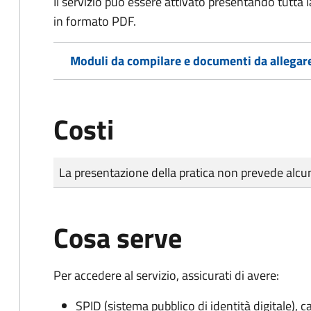
Il servizio può essere attivato presentando tutta
in formato PDF.
Moduli da compilare e documenti da allegar
Costi
Tipo di pagamento
Importo
La presentazione della pratica non prevede al
Cosa serve
Per accedere al servizio, assicurati di avere:
SPID (sistema pubblico di identità digitale), ca