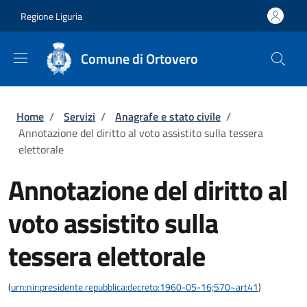
Salta al contenuto principale
Skip to footer content
Regione Liguria
Comune di Ortovero
Briciole di pane
Home
/
Servizi
/
Anagrafe e stato civile
/
Annotazione del diritto al voto assistito sulla tessera
elettorale
Annotazione del diritto al
voto assistito sulla
tessera elettorale
(
urn:nir:presidente.repubblica:decreto:1960-05-16;570~art41
)