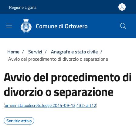
Salta al contenuto principale
Skip to footer content
Regione Liguria
Comune di Ortovero
Briciole di pane
Home
/
Servizi
/
Anagrafe e stato civile
/
Avvio del procedimento di divorzio o separazione
Avvio del procedimento di
divorzio o separazione
(
urn:nir:stato:decreto.legge:2014-09-12;132~art12
)
Servizio attivo