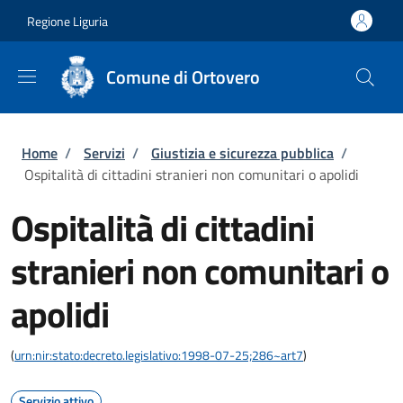
Salta al contenuto principale
Skip to footer content
Regione Liguria
Comune di Ortovero
Briciole di pane
Home
/
Servizi
/
Giustizia e sicurezza pubblica
/
Ospitalità di cittadini stranieri non comunitari o apolidi
Ospitalità di cittadini
stranieri non comunitari o
apolidi
(
urn:nir:stato:decreto.legislativo:1998-07-25;286~art7
)
Servizio attivo