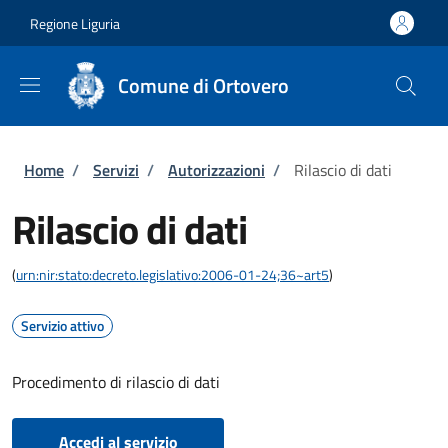
Salta al contenuto principale
Skip to footer content
Regione Liguria
Comune di Ortovero
Briciole di pane
Home
/
Servizi
/
Autorizzazioni
/
Rilascio di dati
Rilascio di dati
(
urn:nir:stato:decreto.legislativo:2006-01-24;36~art5
)
Servizio attivo
Procedimento di rilascio di dati
Accedi al servizio