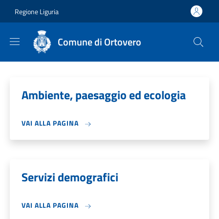
Salta al contenuto principale
Skip to footer content
Regione Liguria
Comune di Ortovero
Ambiente, paesaggio ed ecologia
VAI ALLA PAGINA
Servizi demografici
VAI ALLA PAGINA